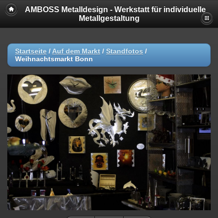
AMBOSS Metalldesign - Werkstatt für individuelle
Metallgestaltung
Startseite
/
Auf dem Markt
/
Standfotos
/
Weihnachtsmarkt Bonn