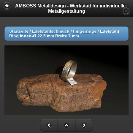
AMBOSS Metalldesign - Werkstatt für individuelle
Metallgestaltung
Startseite
/
Edelstahlschmuck
/
Fingerringe
/
Edelstahl
Ring Innen-Ø 22,5 mm Breite 7 mm