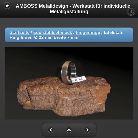
AMBOSS Metalldesign - Werkstatt für individuelle
Metallgestaltung
Startseite
/
Edelstahlschmuck
/
Fingerringe
/
Edelstahl
Ring Innen-Ø 22 mm Breite 7 mm