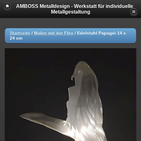
AMBOSS Metalldesign - Werkstatt für individuelle
Metallgestaltung
Startseite
/
Malen mit der Flex
/
Edelstahl Papagei 14 x
24 cm